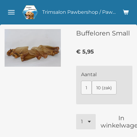
Ga
Trimsalon Pawbershop / Pawlicious Hondensnacks
direct
naar
de
Buffeloren Small
hoofdinhoud
€ 5,95
Aantal
1
10 (zak)
In
winkelwag