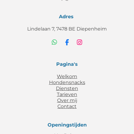
Adres
Lindelaan 7, 7478 BE Diepenheim
W
F
I
h
a
n
a
c
s
t
e
t
Pagina's
s
b
a
A
o
g
Welkom
p
o
r
Hondensnacks
p
k
a
Diensten
m
Tarieven
Over mij
Contact
Openingstijden