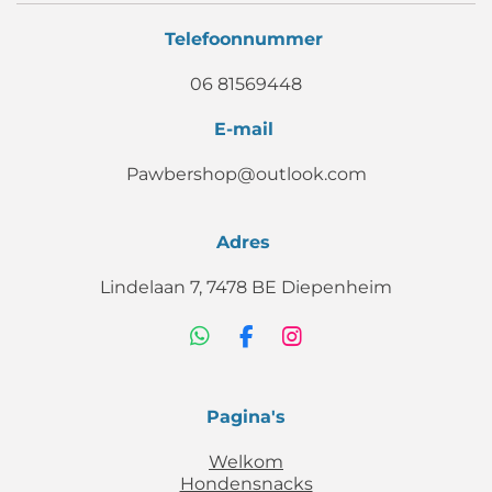
Telefoonnummer
06 81569448
E-mail
Pawbershop@outlook.com
Adres
Lindelaan 7, 7478 BE Diepenheim
W
F
I
h
a
n
a
c
s
t
e
t
Pagina's
s
b
a
A
o
g
Welkom
p
o
r
Hondensnacks
p
k
a