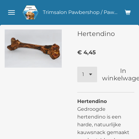
Ga
Trimsalon Pawbershop / Pawlicious Hondensnacks
direct
naar
de
Hertendino
hoofdinhoud
€ 4,45
In
winkelwag
Hertendino
Gedroogde
hertendino is een
harde, natuurlijke
kauwsnack gemaakt