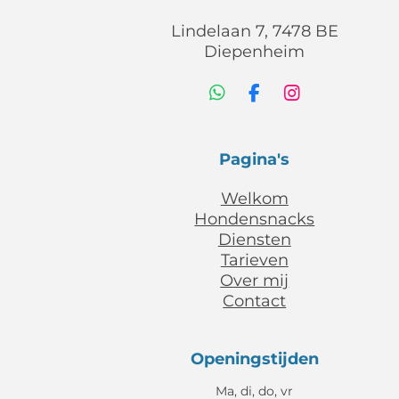
Lindelaan 7, 7478 BE
Diepenheim
W
F
I
h
a
n
a
c
s
t
e
t
Pagina's
s
b
a
A
o
g
Welkom
p
o
r
Hondensnacks
p
k
a
m
Diensten
Tarieven
Over mij
Contact
Openingstijden
Ma, di, do, vr