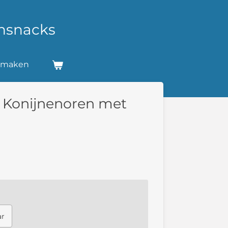
nsnacks
k maken
/ Konijnenoren met
ar