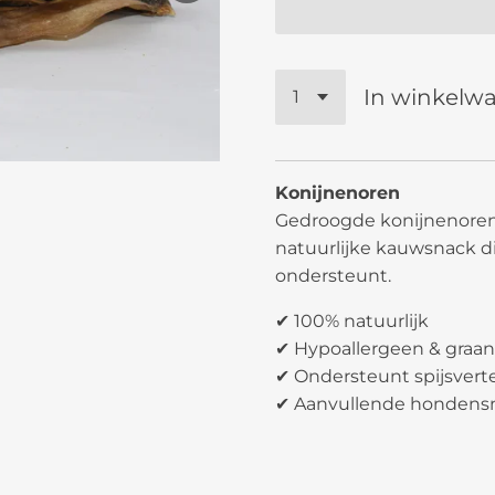
In winkelw
Konijnenoren
Gedroogde konijnenoren 
natuurlijke kauwsnack di
ondersteunt.
✔ 100% natuurlijk
✔ Hypoallergeen & graanv
✔ Ondersteunt spijsvert
✔ Aanvullende hondens