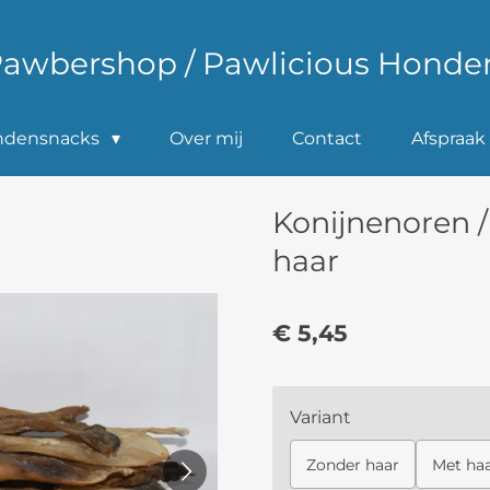
Pawbershop / Pawlicious Honde
ndensnacks
Over mij
Contact
Afspraa
Konijnenoren 
haar
€ 5,45
Variant
Zonder haar
Met ha