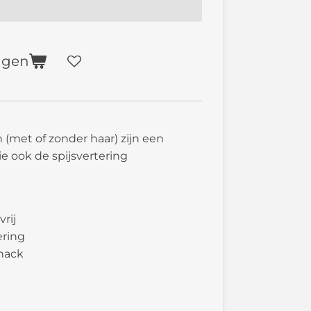
agen
(met of zonder haar) zijn een
e ook de spijsvertering
rij
ering
nack