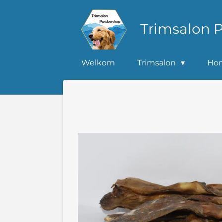
Ga
direct
Trimsalon 
naar
de
hoofdinhoud
Welkom
Trimsalon
Ho