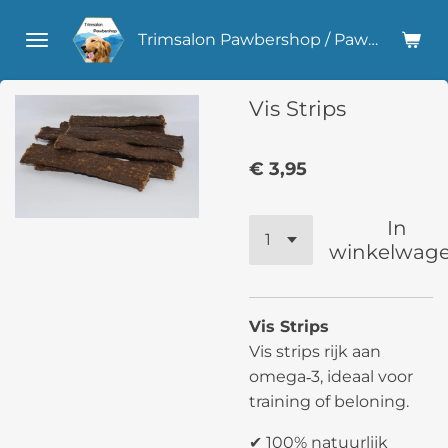
Ga
Trimsalon Pawbershop / Pawlicious Hondensnacks
direct
naar
de
Vis Strips
hoofdinhoud
€ 3,95
In
winkelwag
Vis Strips
Vis strips rijk aan
omega‑3, ideaal voor
training of beloning.
✔ 100% natuurlijk