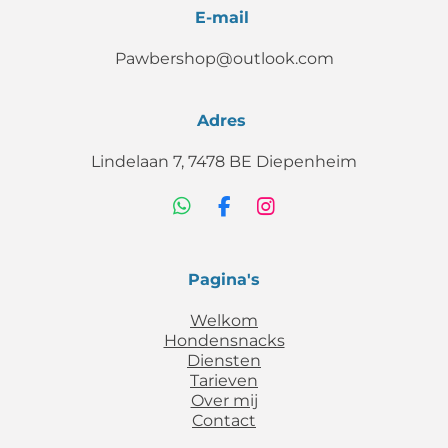
E-mail
Pawbershop@outlook.com
Adres
Lindelaan 7, 7478 BE Diepenheim
W
F
I
h
a
n
a
c
s
t
e
t
Pagina's
s
b
a
A
o
g
Welkom
p
o
r
Hondensnacks
p
k
a
Diensten
m
Tarieven
Over mij
Contact