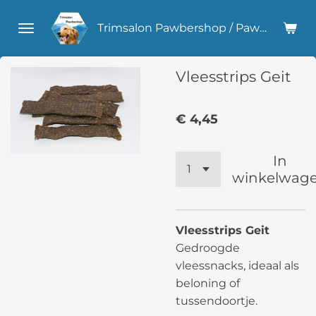
Ga
Trimsalon Pawbershop / Pawlicious Hondensnacks
direct
naar
de
Vleesstrips Geit
hoofdinhoud
€ 4,45
In
winkelwag
Vleesstrips Geit
Gedroogde
vleessnacks, ideaal als
beloning of
tussendoortje.